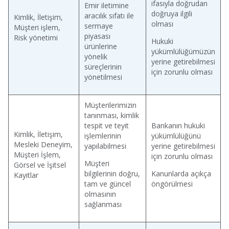
ifasıyla doğrudan
Emir iletimine
doğruya ilgili
aracılık sıfatı ile
Kimlik, İletişim,
olması
sermaye
Müşteri işlem,
piyasası
Risk yönetimi
Hukuki
ürünlerine
yükümlülüğümüzün
yönelik
yerine getirebilmesi
süreçlerinin
için zorunlu olması
yönetilmesi
Müşterilerimizin
tanınması, kimlik
tespit ve teyit
Bankanın hukuki
Kimlik, İletişim,
işlemlerinin
yükümlülüğünü
Mesleki Deneyim,
yapılabilmesi
yerine getirebilmesi
Müşteri İşlem,
için zorunlu olması
Müşteri
Görsel ve İşitsel
bilgilerinin doğru,
Kanunlarda açıkça
Kayıtlar
tam ve güncel
öngörülmesi
olmasının
sağlanması