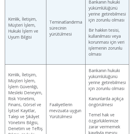
Bankanın hukuki
yükümlülüğünü
yerine getirebilmesi
Kimlik, İletişim,
için zorunlu olması
Teminatlandırma
Müşteri İşlem,
sürecinin
Bir hakkın tesisi,
Hukuki İşlem ve
yürütülmesi
kullanılması veya
Uyum Bilgisi
korunması için veri
işlemenin zorunlu
olması
Bankanın hukuki
Kimlik, İletişim,
yükümlülüğünü
Müşteri İşlem,
yerine getirebilmesi
İşlem Güvenliği,
için zorunlu olması
Mesleki Deneyim,
Risk Yönetimi,
Kanunlarda açıkça
Finans, Görsel ve
Faaliyetlerin
öngörülmesi
İşitsel Kayıtlar,
mevzuata uygun
Temel hak ve
Talep ve Şikâyet
Yürütülmesi
özgürlüklerinize
Yönetimi Bilgisi,
zarar vermemek
Denetim ve Teftiş
kaydıyla meşru