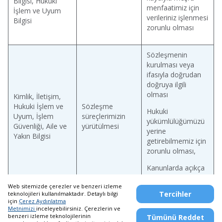
Bilgisi, Hukuki
menfaatimiz için
İşlem ve Uyum
verileriniz işlenmesi
Bilgisi
zorunlu olması
Sözleşmenin
kurulması veya
ifasıyla doğrudan
doğruya ilgili
olması
Kimlik, İletişim,
Hukuki İşlem ve
Sözleşme
Hukuki
Uyum, İşlem
süreçlerimizin
yükümlülüğümüzü
Güvenliği, Aile ve
yürütülmesi
yerine
Yakın Bilgisi
getirebilmemiz için
zorunlu olması,
Kanunlarda açıkça
öngörülmesi
Web sitemizde çerezler ve benzeri izleme
Tercihler
teknolojileri kullanılmaktadır. Detaylı bilgi
için
Çerez Aydınlatma
Metnimizi
inceleyebilirsiniz. Çerezlerin ve
benzeri izleme teknolojilerinin
Tümünü Reddet
Telefon Bankacılığı