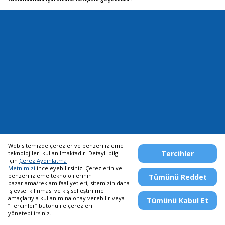
Web sitemizde çerezler ve benzeri izleme
Tercihler
teknolojileri kullanılmaktadır. Detaylı bilgi
için
Çerez Aydınlatma
Metnimizi
inceleyebilirsiniz. Çerezlerin ve
benzeri izleme teknolojilerinin
Tümünü Reddet
Telefon Bankacılığı
pazarlama/reklam faaliyetleri, sitemizin daha
444 0 448
/
0850 222 0 448
işlevsel kılınması ve kişiselleştirilme
amaçlarıyla kullanımına onay verebilir veya
Tümünü Kabul Et
‘’Tercihler’’ butonu ile çerezleri
yönetebilirsiniz.
© 2026 Yapı ve Kredi Bankası A.Ş.