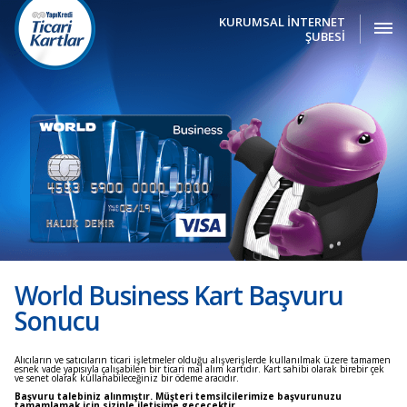
KURUMSAL İNTERNET
ŞUBESİ
World Business Kart Başvuru
Sonucu
Alıcıların ve satıcıların ticari işletmeler olduğu alışverişlerde kullanılmak üzere tamamen
esnek vade yapısıyla çalışabilen bir ticari mal alım kartıdır. Kart sahibi olarak birebir çek
ve senet olarak kullanabileceğiniz bir ödeme aracıdır.
Başvuru talebiniz alınmıştır. Müşteri temsilcilerimize başvurunuzu
tamamlamak için sizinle iletişime geçecektir.