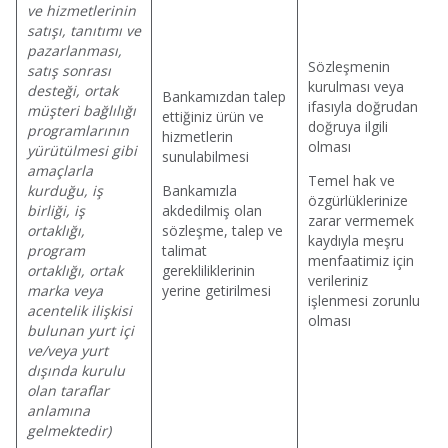
ve hizmetlerinin
satışı, tanıtımı ve
pazarlanması,
Sözleşmenin
satış sonrası
kurulması veya
desteği, ortak
Bankamızdan talep
ifasıyla doğrudan
müşteri bağlılığı
ettiğiniz ürün ve
doğruya ilgili
programlarının
hizmetlerin
olması
yürütülmesi gibi
sunulabilmesi
amaçlarla
Temel hak ve
kurduğu, iş
Bankamızla
özgürlüklerinize
birliği, iş
akdedilmiş olan
zarar vermemek
ortaklığı,
sözleşme, talep ve
kaydıyla meşru
program
talimat
menfaatimiz için
ortaklığı, ortak
gerekliliklerinin
verileriniz
marka veya
yerine getirilmesi
işlenmesi zorunlu
acentelik ilişkisi
olması
bulunan yurt içi
ve/veya yurt
dışında kurulu
olan taraflar
anlamına
gelmektedir)