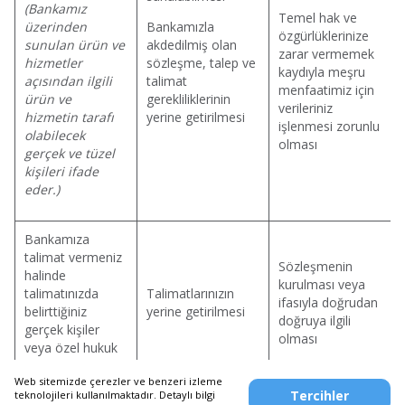
(Bankamız
Temel hak ve
üzerinden
Bankamızla
özgürlüklerinize
sunulan ürün ve
akdedilmiş olan
zarar vermemek
hizmetler
sözleşme, talep ve
kaydıyla meşru
açısından ilgili
talimat
menfaatimiz için
ürün ve
gerekliliklerinin
verileriniz
hizmetin tarafı
yerine getirilmesi
işlenmesi zorunlu
olabilecek
olması
gerçek ve tüzel
kişileri ifade
eder.)
Bankamıza
talimat vermeniz
Sözleşmenin
halinde
kurulması veya
talimatınızda
Talimatlarınızın
ifasıyla doğrudan
belirttiğiniz
yerine getirilmesi
doğruya ilgili
gerçek kişiler
olması
veya özel hukuk
tüzel kişileri
Web sitemizde çerezler ve benzeri izleme
Tercihler
teknolojileri kullanılmaktadır. Detaylı bilgi