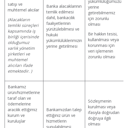
yükümlülüğümüzü
satışı ve
Banka alacaklarının
yerine
muhtemel alıcılar
temlik edilmesi
getirebilmemiz
dahil, bankacılık
için zorunlu
(Alacakların
faaliyetlerinin
olması
temliki süreçleri
yürütülebilmesi ve
kapsamında iş
Bir hakkın tesisi,
hukuki
birliği içerisinde
kullanılması veya
yükümlülüklerimizin
olduğumuz
korunması için
yerine getirilmesi
varlık yönetim
veri işlemenin
şirketleri ve
zorunlu olması
muhtemel
alıcıları ifade
etmektedir. )
Bankamız
ürün/hizmetlerine
taraf olan ve
Sözleşmenin
ödemelerine
kurulması veya
aracılık ettiğimiz
Bankamızdan talep
ifasıyla doğrudan
kurum ve
ettiğiniz ürün ve
doğruya ilgili
kuruluşlar
hizmetlerin
olması
sunulabilmesi