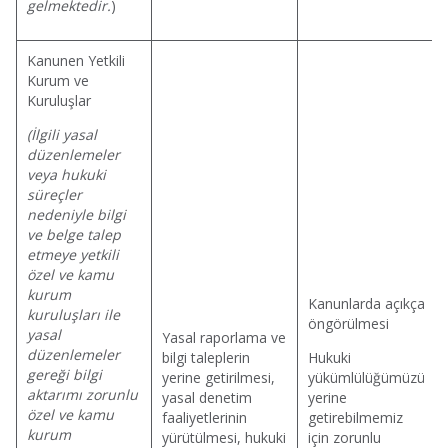
gelmektedir.
)
Kanunen Yetkili
Kurum ve
Kuruluşlar
(İlgili yasal
düzenlemeler
veya hukuki
süreçler
nedeniyle bilgi
ve belge talep
etmeye yetkili
özel ve kamu
kurum
Kanunlarda açıkça
kuruluşları ile
öngörülmesi
yasal
Yasal raporlama ve
düzenlemeler
bilgi taleplerin
Hukuki
gereği bilgi
yerine getirilmesi,
yükümlülüğümüzü
aktarımı zorunlu
yasal denetim
yerine
özel ve kamu
faaliyetlerinin
getirebilmemiz
kurum
yürütülmesi, hukuki
için zorunlu