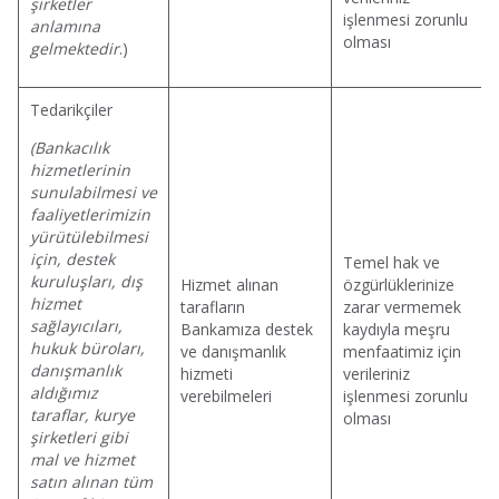
şirketler
işlenmesi zorunlu
anlamına
olması
gelmektedir
.)
Tedarikçiler
(Bankacılık
hizmetlerinin
sunulabilmesi ve
faaliyetlerimizin
yürütülebilmesi
için, destek
Temel hak ve
kuruluşları, dış
Hizmet alınan
özgürlüklerinize
hizmet
tarafların
zarar vermemek
sağlayıcıları,
Bankamıza destek
kaydıyla meşru
hukuk büroları,
ve danışmanlık
menfaatimiz için
danışmanlık
hizmeti
verileriniz
aldığımız
verebilmeleri
işlenmesi zorunlu
taraflar, kurye
olması
şirketleri gibi
mal ve hizmet
satın alınan tüm