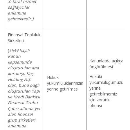
3. taraf hizmet
sağlayıcılar
anlamına
gelmektedir.)
Finansal Topluluk
Şirketleri
(
5549 Sayılı
Kanun
Kanunlarda açıkça
kapsamında
öngörülmesi
oluşturulan ana
kuruluşu Koç
Hukuki
Hukuki
Holding A.Ş.
yükümlülüğümüzü
yükümlülüklerimizin
olan, buna bağlı
yerine
yerine getirilmesi
oluşturulan Yapı
getirebilmemiz
ve Kredi Bankası
için zorunlu
Finansal Grubu
olması
Çatısı altında yer
alan finansal
grup şirketleri
anlamına