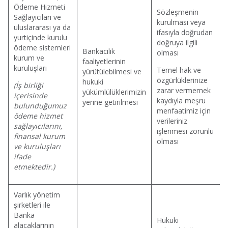
Ödeme Hizmeti
Sözleşmenin
Sağlayıcıları ve
kurulması veya
uluslararası ya da
ifasıyla doğrudan
yurtiçinde kurulu
doğruya ilgili
ödeme sistemleri
Bankacılık
olması
kurum ve
faaliyetlerinin
kuruluşları
Temel hak ve
yürütülebilmesi ve
özgürlüklerinize
hukuki
(İş birliği
zarar vermemek
yükümlülüklerimizin
içerisinde
kaydıyla meşru
yerine getirilmesi
bulunduğumuz
menfaatimiz için
ödeme hizmet
verileriniz
sağlayıcılarını,
işlenmesi zorunlu
finansal kurum
olması
ve kuruluşları
ifade
etmektedir.)
Varlık yönetim
şirketleri ile
Banka
Hukuki
alacaklarının