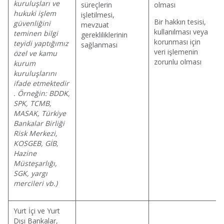
kuruluşları ve
süreçlerin
olması
hukuki işlem
işletilmesi,
Bir hakkın tesisi,
güvenliğini
mevzuat
kullanılması veya
teminen bilgi
gerekliliklerinin
korunması için
teyidi yaptığımız
sağlanması
veri işlemenin
özel ve kamu
zorunlu olması
kurum
kuruluşlarını
ifade etmektedir
. Örneğin: BDDK,
SPK, TCMB,
MASAK, Türkiye
Bankalar Birliği
Risk Merkezi,
KOSGEB, GİB,
Hazine
Müsteşarlığı,
SGK, yargı
mercileri vb.)
Yurt İçi ve Yurt
Dışı Bankalar,