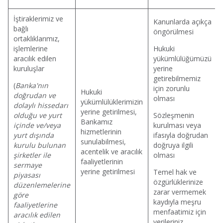
İştiraklerimiz ve
Kanunlarda açıkça
bağlı
öngörülmesi
ortaklıklarımız,
işlemlerine
Hukuki
aracılık edilen
yükümlülüğümüzü
kuruluşlar
yerine
getirebilmemiz
(
Banka'nın
için zorunlu
Hukuki
doğrudan ve
olması
yükümlülüklerimizin
dolaylı hissedarı
yerine getirilmesi,
olduğu ve yurt
Sözleşmenin
Bankamız
içinde ve/veya
kurulması veya
hizmetlerinin
yurt dışında
ifasıyla doğrudan
sunulabilmesi,
kurulu bulunan
doğruya ilgili
acentelik ve aracılık
şirketler ile
olması
faaliyetlerinin
sermaye
yerine getirilmesi
Temel hak ve
piyasası
özgürlüklerinize
düzenlemelerine
zarar vermemek
göre
kaydıyla meşru
faaliyetlerine
menfaatimiz için
aracılık edilen
verileriniz